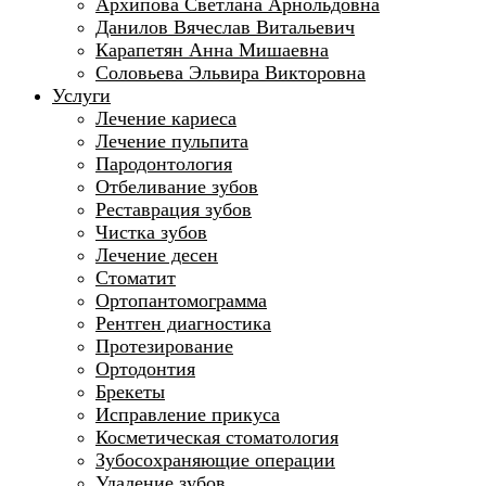
Архипова Светлана Арнольдовна
Данилов Вячеслав Витальевич
Карапетян Анна Мишаевна
Соловьева Эльвира Викторовна
Услуги
Лечение кариеса
Лечение пульпита
Пародонтология
Отбеливание зубов
Реставрация зубов
Чистка зубов
Лечение десен
Стоматит
Ортопантомограмма
Рентген диагностика
Протезирование
Ортодонтия
Брекеты
Исправление прикуса
Косметическая стоматология
Зубосохраняющие операции
Удаление зубов